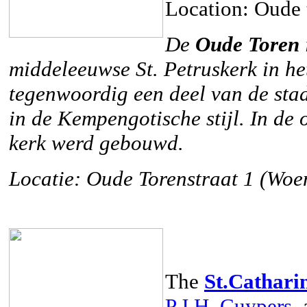
Location: Oude 
De
Oude Toren
middeleeuwse
St. Petrus
kerk in h
tegenwoordig een deel van de stad 
in de Kempengotische stijl. In d
kerk werd gebouwd.
Locatie: Oude Torenstraat 1 (Woe
The
St.Cathari
P.J.H. Cuypers
,