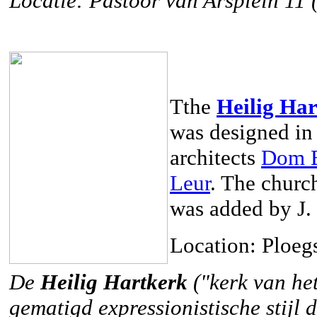
Locatie: Pastoor van Arsplein 11 
Tthe
Heilig Ha
was designed in 
architects
Dom B
Leur
. The churc
was added by J.
Location: Ploegs
De
Heilig Hartkerk
("kerk van he
gematigd expressionistische stijl 